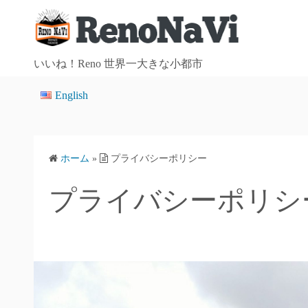
コ
ン
テ
ン
いいね！Reno 世界一大きな小都市
ツ
English
へ
ス
キ
ッ
ホーム
»
プライバシーポリシー
プ
プライバシーポリシ