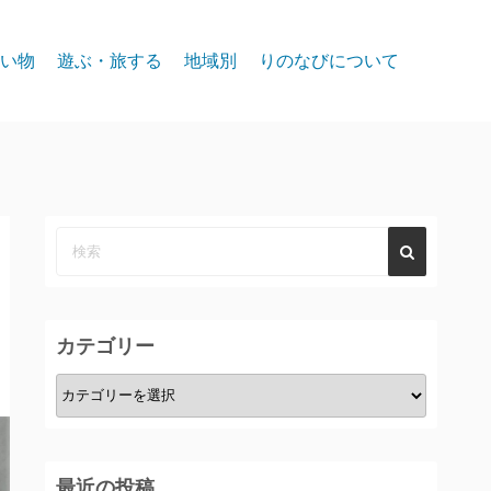
い物
遊ぶ・旅する
地域別
りのなびについて
event
スパークス
お問合せ
リノ北部
プライバシー
リノ中心部
リノ南部
タホー湖
カテゴリー
カ
テ
ゴ
リ
最近の投稿