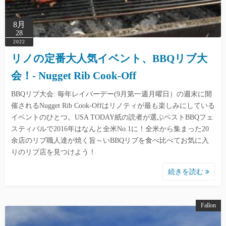
8月
28
2022
リノの定番大人気イベント、BBQリブ大
会！- Nugget Rib Cook-Off
BBQリブ大会: 毎年レイバーデー(9月第一週月曜日）の週末に開
催されるNugget Rib Cook-Offはリノティが最も楽しみにしている
イベントのひとつ。USA TODAY紙の読者が選ぶベストBBQフェ
スティバルで2016年はなんと全米No.1に！全米から集まった20
余店のリブ職人達が焼く旨～いBBQリブを食べ比べてお気に入
りのリブ店を見つけよう！
続きを読む
Fallon