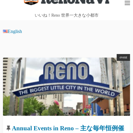
テ
ン
いいね！Reno 世界一大きな小都市
ツ
へ
English
ス
キ
ッ
event
プ
Annual Events in Reno – 主な毎年恒例催