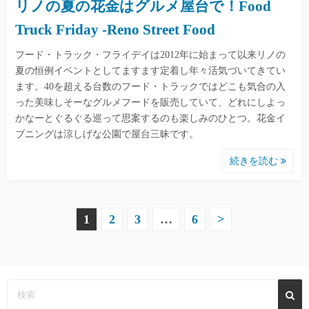
リノの夏の花金はグルメ屋台で！Food
Truck Friday -Reno Street Food
フード・トラック・フライデイは2012年に始まって以来リノの
夏の恒例イベントとしてますます定着し年々活気づいてきてい
ます。40を超える台数のフード・トラックではどこも気合の入
った美味しそーなグルメフードを販売していて、どれにしよっ
かなーとぐるぐる巡って思案するのも楽しみのひとつ。花金イ
ブニングは涼しげな公園で屋台三昧です。
続きを読む
投
1
2
3
…
6
>
稿
の
ペ