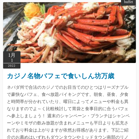
buffet
1月
1
2022
カジノ名物バフェで食いしん坊万歳
ネバダ州で合法のカジノでのお目当てのひとつはリーズナブル
で豪快なバフェ、食べ放題バイキングです。朝食、昼食、夕食
と時間帯が分かれていたり、曜日によってメニューや料金も異
なりますのでよ～く比較検討して胃袋と食事目的に合うバフェ
へ参上しましょう！ 週末のシャンペーン・ブランチはシャンペ
ーンやミモザの飲み放題が含まれメニューも平日よりも拡充さ
れており料金は上がりますが依然お得感があります。下記ご紹
介のお薦めはいずれもダウンタウンやミッドタウン南部のリノ