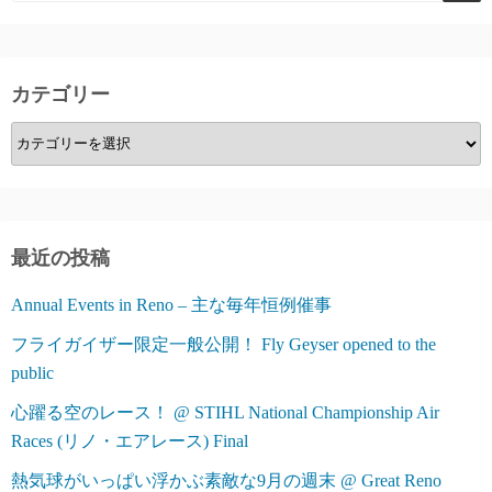
ー
ジ
カテゴリー
送
カ
り
テ
ゴ
リ
ー
最近の投稿
Annual Events in Reno – 主な毎年恒例催事
フライガイザー限定一般公開！ Fly Geyser opened to the
public
心躍る空のレース！ @ STIHL National Championship Air
Races (リノ・エアレース) Final
熱気球がいっぱい浮かぶ素敵な9月の週末 @ Great Reno