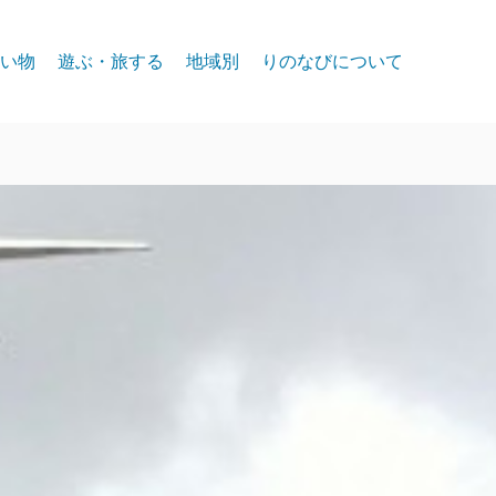
い物
遊ぶ・旅する
地域別
りのなびについて
event
スパークス
お問合せ
リノ北部
プライバシー
リノ中心部
リノ南部
タホー湖