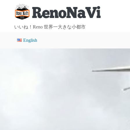
コ
ン
テ
ン
いいね！Reno 世界一大きな小都市
ツ
English
へ
ス
キ
ッ
プ