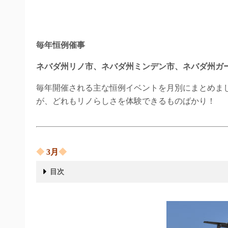
毎年恒例催事
ネバダ州リノ市、ネバダ州ミンデン市、ネバダ州ガ
毎年開催される主な恒例イベントを月別にまとめま
が、どれもリノらしさを体験できるものばかり！
◆
3
月
◆
目次
◆ 3月◆
◆ 4月◆
◆ 5月◆
◆ 6月◆
◆ 7月◆
American Century Celebrity Golf Championship
2024年は、7/9(水)～ 7/13(日)の開催予定
◆ 8月◆
◆ 9月◆
◆ 10月◆
◆ 11月 ◆
◆ 12月 ◆
◆ 年中行事 ◆