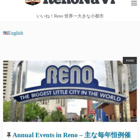
テ
ン
いいね！Reno 世界一大きな小都市
ツ
へ
English
ス
キ
ッ
event
プ
Annual Events in Reno – 主な毎年恒例催