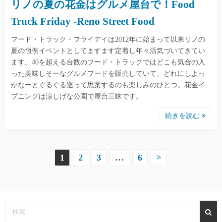
リノの夏の花金はグルメ屋台で！Food
Truck Friday -Reno Street Food
フード・トラック・フライデイは2012年に始まって以来リノの
夏の恒例イベントとしてますます定着し年々活気づいてきてい
ます。40を超える台数のフード・トラックではどこも気合の入
った美味しそーなグルメフードを販売していて、どれにしよっ
かなーとぐるぐる巡って思案するのも楽しみのひとつ。花金イ
ブニングは涼しげな公園で屋台三昧です。
続きを読む
投
1
2
3
…
6
>
稿
の
ペ