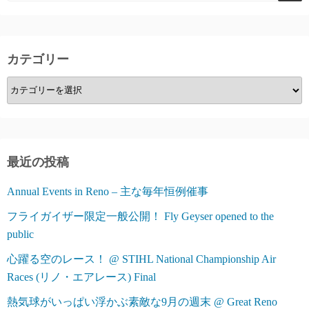
ー
ジ
カテゴリー
送
カ
り
テ
ゴ
リ
ー
最近の投稿
Annual Events in Reno – 主な毎年恒例催事
フライガイザー限定一般公開！ Fly Geyser opened to the
public
心躍る空のレース！ @ STIHL National Championship Air
Races (リノ・エアレース) Final
熱気球がいっぱい浮かぶ素敵な9月の週末 @ Great Reno