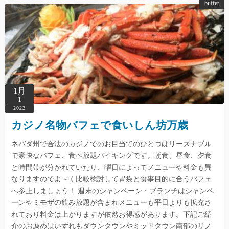
buffet
1月
1
2022
カジノ名物バフェで食いしん坊万歳
ネバダ州で合法のカジノでのお目当てのひとつはリーズナブル
で豪快なバフェ、食べ放題バイキングです。朝食、昼食、夕食
と時間帯が分かれていたり、曜日によってメニューや料金も異
なりますのでよ～く比較検討して胃袋と食事目的に合うバフェ
へ参上しましょう！ 週末のシャンペーン・ブランチはシャンペ
ーンやミモザの飲み放題が含まれメニューも平日よりも拡充さ
れており料金は上がりますが依然お得感があります。下記ご紹
介のお薦めはいずれもダウンタウンやミッドタウン南部のリノ