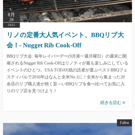
8月
28
2022
リノの定番大人気イベント、BBQリブ大
会！- Nugget Rib Cook-Off
BBQリブ大会: 毎年レイバーデー(9月第一週月曜日）の週末に開
催されるNugget Rib Cook-Offはリノティが最も楽しみにしている
イベントのひとつ。USA TODAY紙の読者が選ぶベストBBQフェ
スティバルで2016年はなんと全米No.1に！全米から集まった20
余店のリブ職人達が焼く旨～いBBQリブを食べ比べてお気に入
りのリブ店を見つけよう！
続きを読む
Fallon