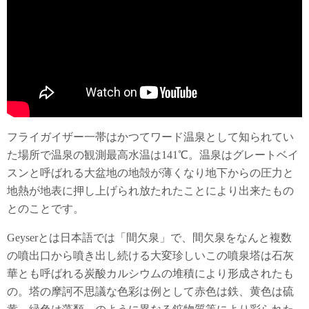
フライガイザー一帯はかつてワード温泉として知られてい
た場所で温泉の観測最高水温は141℃。温泉はグレートベイ
スンと呼ばれる大盆地の地殻が薄くなり地下からの圧力と
地熱が地表に押し上げられ放たれたことにより出来たもの
とのことです。
Geyserとは日本語では「間欠泉」で、間欠泉をなんと複数
の噴出口から噴き出し続ける大変珍しいこの噴泉塔は石灰
華とも呼ばれる炭酸カルシウムの堆積により形成されたも
の。塔の摩訶不思議な色彩は例として赤色は鉄、黄色は硫