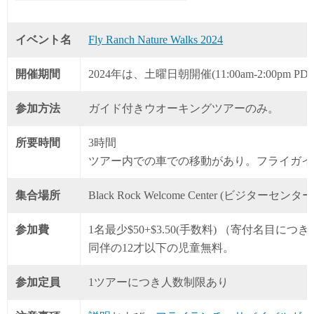
開催情報
【フライガイザー概要と地勢】
【位置】
【歴史】
イベント名
Fly Ranch Nature Walks 2024
開催期間
2024年は、土曜日朝開催(11:00am-2:00pm P
参加方法
ガイド付きウオーキングツアーのみ。
所要時間
3時間
ツアー内での車での移動があり。フライガイ
集合場所
Black Rock Welcome Center (ビジターセンター) 32
参加費
1名最少$50+$3.50(手数料) （寄付名目
同伴の12才以下の児童無料。
参加定員
1ツアーにつき人数制限あり