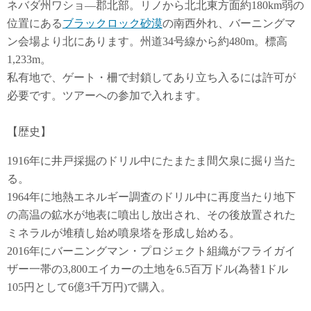
ネバダ州ワショ―郡北部。リノから北北東方面約180km弱の
位置にある
ブラックロック砂漠
の南西外れ、バーニングマ
ン会場より北にあります
。州道34号線から約480m。標高
1,233m。
私有地で、ゲート・柵で封鎖してあり立ち入るには許可が
必要です。ツアーへの参加で入れます。
【歴史】
1916年に井戸採掘のドリル中にたまたま間欠泉に掘り当た
る。
1964年に地熱エネルギー調査のドリル中に再度当たり地下
の高温の鉱水が地表に噴出し放出され、その後放置された
ミネラルが堆積し始め噴泉塔を形成し始める。
2016年にバーニングマン・プロジェクト組織がフライガイ
ザー一帯の3,800エイカーの土地を6.5百万ドル(為替1ドル
105円として6億3千万円)で購入。