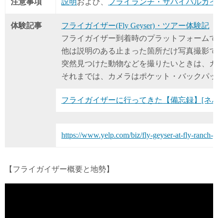
注意事項
説明
および、
フライランチ・サバイバルガイ
体験記事
フライガイザー(Fly Geyser)・ツアー体験記
フライガイザー到着時のプラットフォームで
他は説明のある止まった箇所だけ写真撮影で
突然見つけた動物などを撮りたいときは、ガ
それまでは、カメラはポケット・バックパッ
フライガイザーに行ってきた【備忘録】[ネ
https://www.yelp.com/biz/fly-geyser-at-fly-ranch-g
【フライガイザー概要と地勢】