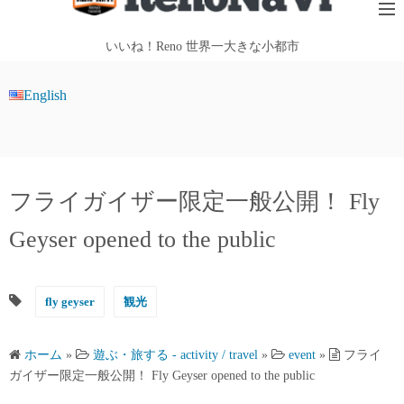
テ
ン
いいね！Reno 世界一大きな小都市
ツ
へ
English
ス
キ
ッ
プ
フライガイザー限定一般公開！ Fly
Geyser opened to the public
fly geyser
観光
ホーム
»
遊ぶ・旅する - activity / travel
»
event
»
フライ
ガイザー限定一般公開！ Fly Geyser opened to the public