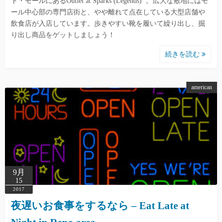
ト・モールにあるOutlet at Sparks (Legends) 。広大な敷地にはモ
ール中心部の専門店街と、やや離れて点在している大型店舗や
飲食店が入店しています。歩きやすい靴を履いて繰り出し、掘
り出し商品をゲットしましょう！
続きを読む
american
9月
15
2017
夜遅いお食事をするなら – Eat Late at