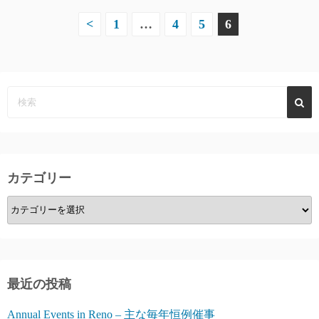
投
<
1
…
4
5
6
稿
の
ペ
ー
ジ
カテゴリー
送
カ
り
テ
ゴ
リ
ー
最近の投稿
Annual Events in Reno – 主な毎年恒例催事