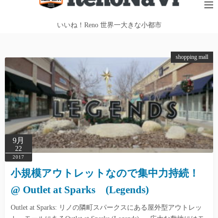
テ
ン
いいね！Reno 世界一大きな小都市
ツ
へ
shopping mall
ス
キ
ッ
プ
9月
22
2017
小規模アウトレットなので集中力持続！
@ Outlet at Sparks (Legends)
Outlet at Sparks: リノの隣町スパークスにある屋外型アウトレッ