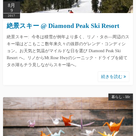
8月
9
2017
絶景スキー @ Diamond Peak Ski Resort
絶景スキー: 今冬は積雪が例年より多く、リノ・タホ―周辺のス
キー場はどこもここ数年来久々の抜群のゲレンデ・コンディシ
ョン。お天気と気温がマイルドな日を選び Diamond Peak Ski
Resort へ。リノからMt.Rose Hwyのシーニック・ドライブを経て
タホ湖もチラ見しながらスキー場へ。
続きを読む
暮らし - life