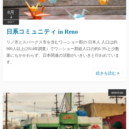
8月
4
2017
日系コミュニティ in Reno
リノ市とスパークス市を含むワ―ショー郡の 日本人 人口は約
900人以上(2014年調査）でワ―ショー郡総人口の約0.3%と少数
派にもかかわらず、日本関連の活動がいきいきと行われていま
す。
続きを読む
american