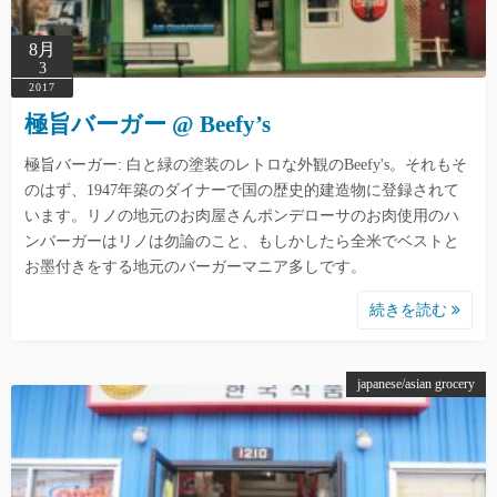
8月
3
2017
極旨バーガー @ Beefy’s
極旨バーガー: 白と緑の塗装のレトロな外観のBeefy's。それもそ
のはず、1947年築のダイナーで国の歴史的建造物に登録されて
います。リノの地元のお肉屋さんポンデローサのお肉使用のハ
ンバーガーはリノは勿論のこと、もしかしたら全米でベストと
お墨付きをする地元のバーガーマニア多しです。
続きを読む
japanese/asian grocery