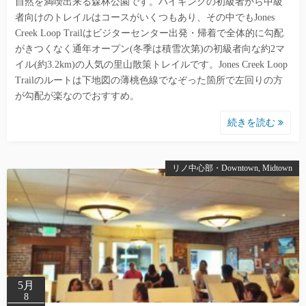
自然を満喫出来る森林公園です。ハイキングの初級者から中級
者向けのトレイルはコースがいくつもあり、その中でもJones
Creek Loop Trailはビジターセンター出発・帰着で全体的に勾配
がきつくなく通年オープン(冬季は積雪次第)の初級者向な約2マ
イル(約3.2km)の人気の里山散策トレイルです。Jones Creek Loop
Trailのルートは下地図の薄桃色線でなぞった箇所で左回りの方
が勾配が楽なのでおすすめ。
続きを読む
リノ中心部・Downtown, Midtown
5月
8