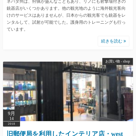
ネバダ州は、狩猟が盛んなこともあり、リノにも射撃場付きの
銃器店がいくつかあります。他の観光地のように海外観光客向
けのサービスはありませんが、日本からの観光客でも銃器をレ
ンタルして、試射が可能でした。護身用のトレーニングも行っ
ています。
続きを読む
お買い物 - shop
9月
14
2018
旧郵便局を利用したインテリア店・west