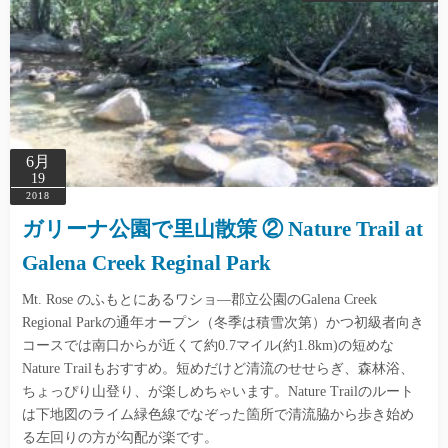
6月
19
2018
ガリーナ公園で里山散策 ② Nature Trail at
Galena Creek Reginal Park
Mt. Rose のふもとにあるワショ―郡立公園のGalena Creek
Regional Parkの通年オープン（冬季は積雪次第）かつ初級者向き
コースでは南口からが近くて約0.7マイル(約1.8km)の短めな
Nature Trailもおすすめ。短めだけど清流のせせらぎ、森林浴、
ちょっぴり山登り、が楽しめちゃいます。Nature Trailのルート
は下地図のライム緑色線でなぞった箇所で清流脇から歩き始め
る左回りの方が勾配が楽です。