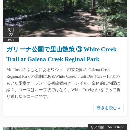
6月
22
2018
ガリーナ公園で里山散策 ③ White Creek
Trail at Galena Creek Reginal Park
Mt. Rose のふもとにあるワショ―郡立公園の Galena Creek
Regional Park の北側にあるWhite Creek Trailは毎年5/2～10/31の
あいだ限定オープンする初級者向きトレイル。全体的に勾配は
緩く、コースはループ状ではなく、White Creek沿いを行って折
り返し戻るコースです。
続きを読む
リノ南部・South Reno