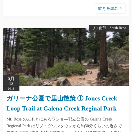
続きを読む
リノ南部・South Reno
6月
12
2018
ガリーナ公園で里山散策 ① Jones Creek
Loop Trail at Galena Creek Reginal Park
Mt. Rose のふもとにあるワショ―郡立公園の Galena Creek
Regional Park はリノ・ダウンタウンから約30分くらいの近さで