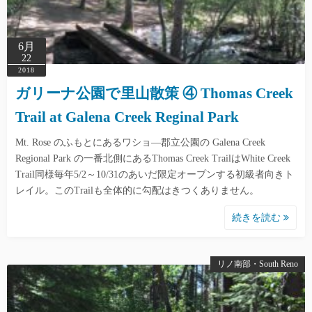
6月
22
2018
ガリーナ公園で里山散策 ④ Thomas Creek
Trail at Galena Creek Reginal Park
Mt. Rose のふもとにあるワショ―郡立公園の Galena Creek
Regional Park の一番北側にあるThomas Creek TrailはWhite Creek
Trail同様毎年5/2～10/31のあいだ限定オープンする初級者向きト
レイル。このTrailも全体的に勾配はきつくありません。
続きを読む
リノ南部・South Reno