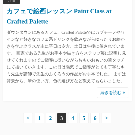
2018
カフェで絵画レッスン Paint Class at
Crafted Palette
ダウンタウンにあるカフェ、Crafted Paletteではカプチーノやワ
インなど好きなカフェ系ドリンクを飲みながらゆったりお絵か
きを学ぶクラスが主に平日は夕方、土日は午後に催されていま
す。 画家である先生がお手本や描き方をステップ毎に説明し見
せてくれますのでご指導に従いながらおもいおもいの筆タッチ
にて描いていきます。この日は陽気でご指導がとても丁寧なキ
ミ先生が講師で先生のふくろうの作品がお手本でした。 まずは
背景から。筆の使い方、色の選び方など教えてもらいました。
続きを読む
投
<
1
2
3
4
5
6
>
稿