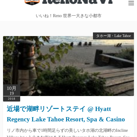
テ
ン
いいね！Reno 世界一大きな小都市
ツ
へ
タホー湖・Lake Tahoe
ス
キ
ッ
プ
10月
19
2018
近場で湖畔リゾートステイ @ Hyatt
Regency Lake Tahoe Resort, Spa & Casino
リノ市内から車で1時間足らずの美しいタホ湖の北湖畔のIncline