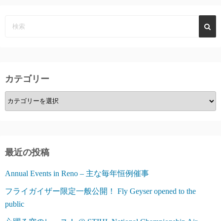
の
ペ
ー
ジ
カテゴリー
送
カ
り
テ
ゴ
リ
ー
最近の投稿
Annual Events in Reno – 主な毎年恒例催事
フライガイザー限定一般公開！ Fly Geyser opened to the
public