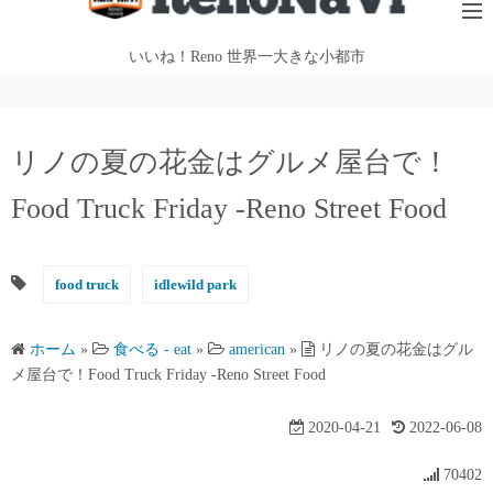
テ
ン
いいね！Reno 世界一大きな小都市
ツ
へ
ス
リノの夏の花金はグルメ屋台で！
キ
ッ
Food Truck Friday -Reno Street Food
プ
food truck
idlewild park
ホーム
»
食べる - eat
»
american
»
リノの夏の花金はグル
メ屋台で！Food Truck Friday -Reno Street Food
2020-04-21
2022-06-08
70402