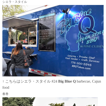
シエラ・スタイル
↑ こちらはシエラ・スタイル #24
Big Blue Q
barbecue, Cajun
food
春巻