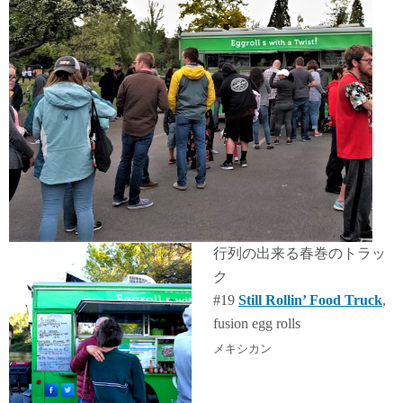
行列の出来る春巻のトラッ
ク
#19
Still Rollin’ Food Truck
,
fusion egg rolls
メキシカン