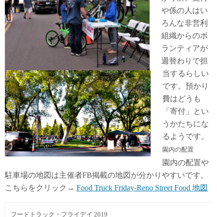
や係の人はい
ろんな非営利
組織からのボ
ランティアが
週替わりで担
当するらしい
です。預かり
費はどうも
「寄付」とい
うかたちにな
るようです。
園内の配置
園内の配置や
駐車場の地図は主催者FB掲載の地図が分かりやすいです。
こちらをクリック→
Food Truck Friday-Reno Street Food 地図
フードトラック・フライデイ 2019