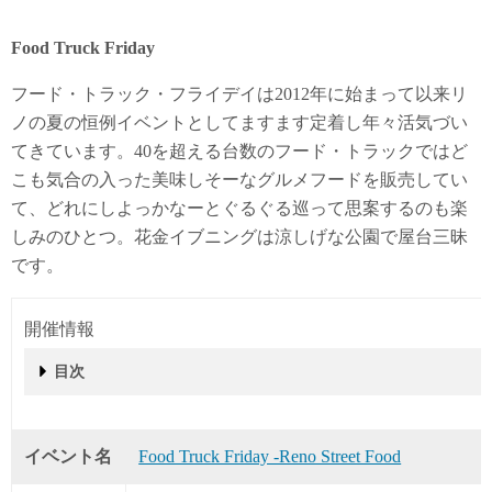
Food Truck Friday
フード・トラック・フライデイは2012年に始まって以来リ
ノの夏の恒例イベントとしてますます定着し年々活気づい
てきています。40を超える台数のフード・トラックではど
こも気合の入った美味しそーなグルメフードを販売してい
て、どれにしよっかなーとぐるぐる巡って思案するのも楽
しみのひとつ。花金イブニングは涼しげな公園で屋台三昧
です。
開催情報
目次
開催情報
店舗情報 2019年
会場の様子
グルメ・サンドウィッチ
タコス
グルメ・バーガー
ラップサンドウィッチ
チキンスティック
ケイジャンフード
シーフード・サンドウィッチ
寿司ブリトー
ピザ
THE FIX ファラフェル
ネバダ・フード
シエラ・スタイル
春巻
メキシカン
グルメ・ホットドッグ
ハワイ・スタイルのかき氷
クラフトビールのブース
チーズショップ Wedge on Wheels
中華 #13 Jazmine Express Asian fusion
アレパ・コロンビア料理 arepaeria
メキシカン #10 Espinoza’s Mexican food
メキシカンPaisanitos
オーガニック・スープ#40 The Souper Wagon soups, chili, gr
Bike Valet
園内の配置
フードトラック・フライデイ 2019
イベント名
Food Truck Friday -Reno Street Food