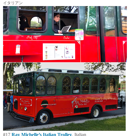
イタリアン
#17
Ray Michelle’s Italian Trolley
, Italian