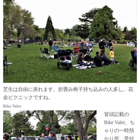
芝生は自由に座れます。折畳み椅子持ち込みの人多し。花
金ピクニックですね。
Bike Valet
冒頭記載の
Bike Valet、ち
ゃりの一時預
かり所。受付