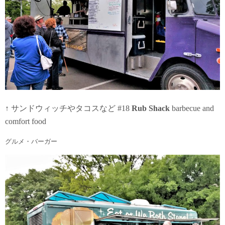
↑ サンドウィッチやタコスなど #18
Rub Shack
barbecue and
comfort food
グルメ・バーガー