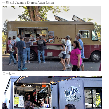
中華 #13 Jazmine Express Asian fusion
コーヒー