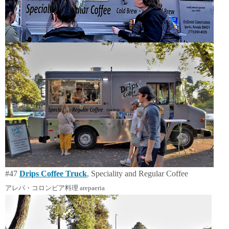
#47
Drips Coffee Truck
, Speciality and Regular Coffee
アレパ・コロンビア料理 arepaeria