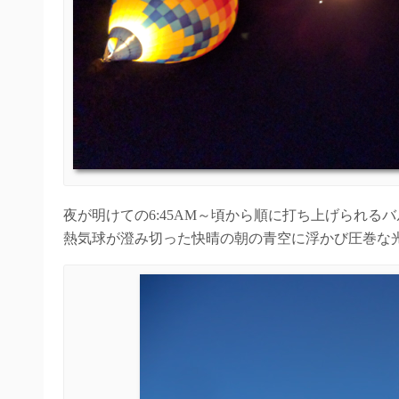
夜が明けての6:45AM～頃から順に打ち上げられる
熱気球が澄み切った快晴の朝の青空に浮かび圧巻な