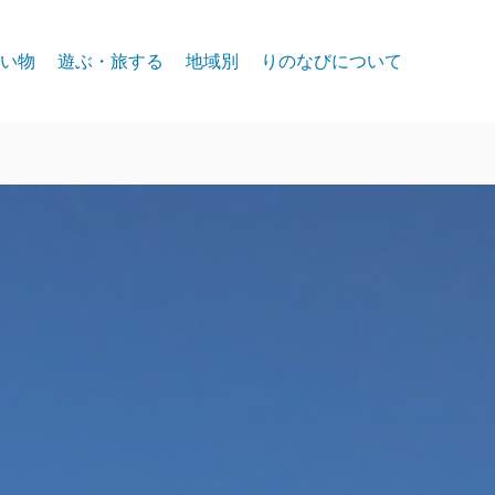
い物
遊ぶ・旅する
地域別
りのなびについて
event
スパークス
お問合せ
リノ北部
プライバシー
リノ中心部
リノ南部
タホー湖