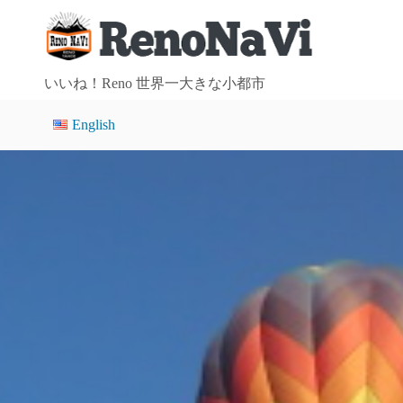
コ
ン
テ
ン
いいね！Reno 世界一大きな小都市
ツ
English
へ
ス
キ
ッ
プ