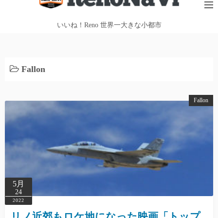
テ
ン
いいね！Reno 世界一大きな小都市
ツ
へ
ス
Fallon
キ
ッ
プ
Fallon
5月
24
2022
リノ近郊もロケ地になった映画「トップ