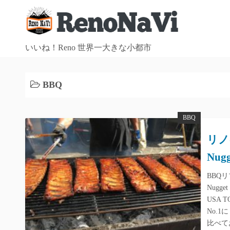
コ
ン
テ
ン
いいね！Reno 世界一大きな小都市
ツ
へ
BBQ
ス
キ
ッ
BBQ
プ
リノ
Nugg
BBQ
Nugg
USA
No.
比べて