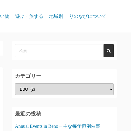
い物
遊ぶ・旅する
地域別
りのなびについて
event
スパークス
お問合せ
リノ北部
プライバシー
リノ中心部
リノ南部
カテゴリー
タホー湖
カ
テ
ゴ
リ
最近の投稿
ー
Annual Events in Reno – 主な毎年恒例催事