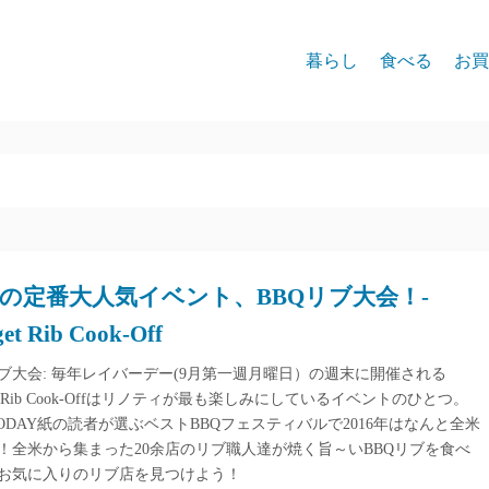
暮らし
食べる
お買
の定番大人気イベント、BBQリブ大会！-
et Rib Cook-Off
リブ大会: 毎年レイバーデー(9月第一週月曜日）の週末に開催される
et Rib Cook-Offはリノティが最も楽しみにしているイベントのひとつ。
 TODAY紙の読者が選ぶベストBBQフェスティバルで2016年はなんと全米
1に！全米から集まった20余店のリブ職人達が焼く旨～いBBQリブを食べ
お気に入りのリブ店を見つけよう！