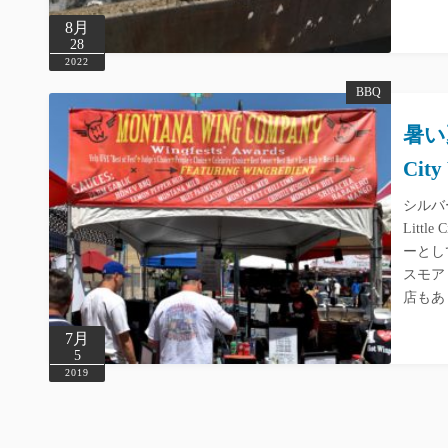
8月
28
2022
BBQ
暑い夏
City
シルバ
Litt
ーとし
スモア
店もあ
7月
5
2019